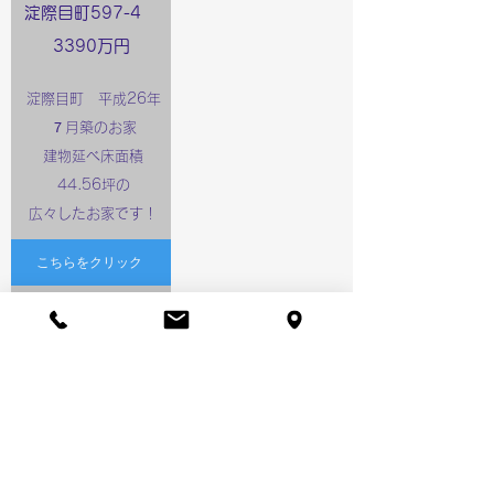
​淀際目町597-4
3390万円
淀際目町 平成26年
７月築のお家
​建物延べ床面積
44.56坪の
広々したお家です！
こちらをクリック