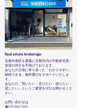
Real estate brokerage
京都市南区を基盤に京都市内の不動産売買・
賃貸の仲介を手掛けております。
あなたの立場に寄り添った「わかりやすい、
納得できる」物件選びをサポートいたしま
す。
あなたの「買いたい・売りたい・借りたい・
貸したい」というご要望をぜひお聞かせくだ
さい。
お問い合わせは
☎075-644-7250